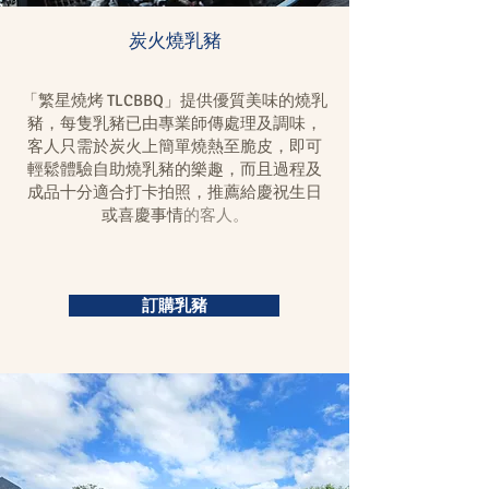
炭火燒乳豬
「繁星燒烤 TLCBBQ」提供優質美味的燒乳
豬，每隻乳豬已由專業師傳處理及調味，
客人只需於炭火上簡單燒熱至脆皮，即可
輕鬆體驗自助燒乳豬的樂趣，而且過程及
成品十分適合打卡拍照，推薦給慶祝生日
或喜慶事情
的客人。
訂購乳豬