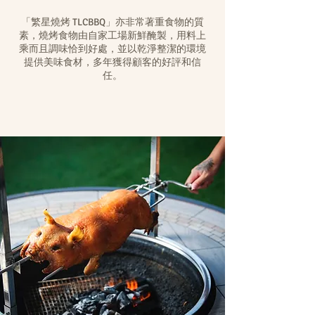
「繁星燒烤 TLCBBQ」
亦非常著重食物的質
素，燒烤食物由自家工場新鮮醃製，用料上
乘而且調味恰到好處，並以乾淨整潔的環境
提供美味食材，多年獲得顧客的好評和信
任。