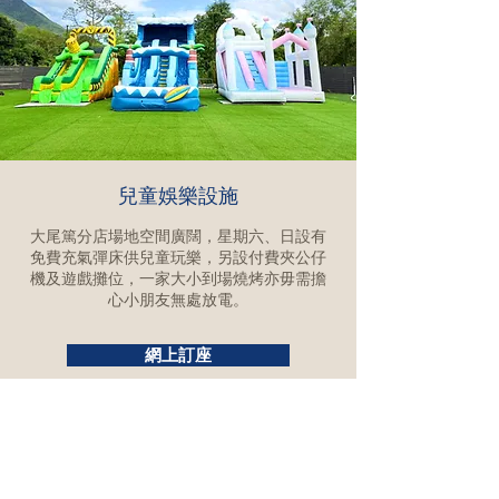
​兒童娛樂設施
大尾篤分店場地空間廣闊，星期六、日設有
免費充氣彈床供兒童玩樂，另設付費夾公仔
機及遊戲攤位，一家大小到場燒烤亦毋需擔
心小朋友無處放電。​
網上訂座
聯絡我們