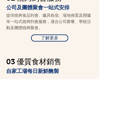
公司及團體聚會一站式安排
提供燒烤食品到會、爐具租借、場地佈置及開爐
等一站式燒烤到會服務，適合公司聚餐、學校活
動及團體燒烤聚會。
了解更多
03 優質食材銷售
自家工場每日新鮮醃製
大欖繁星燒烤擁有 25 多年醃製燒烤食品的經驗，食
材每天由自家工場新鮮醃製，客人更可透過
HKTVmall 官方網站 選購優質燒烤食材。
選購皇牌產品