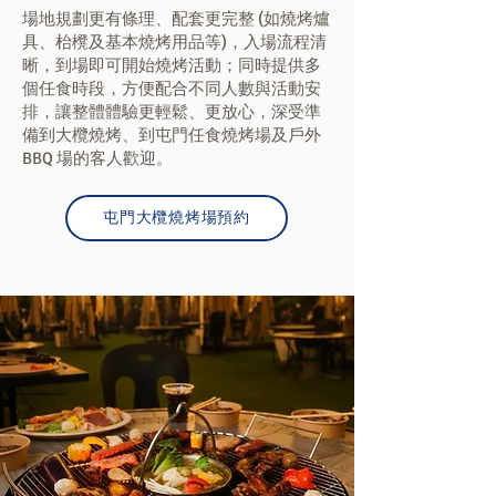
場地規劃更有條理、配套更完整 (如燒烤爐
具、枱櫈及基本燒烤用品等)，入場流程清
晰，到場即可開始燒烤活動；同時提供多
個任食時段，方便配合不同人數與活動安
排，讓整體體驗更輕鬆、更放心，深受準
備到大欖燒烤、到屯門任食燒烤場及戶外
BBQ 場的客人歡迎。
屯門大欖燒烤場預約