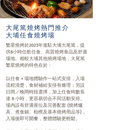
大尾篤燒烤熱門推介
大埔任食燒烤場
繁星燒烤於2023年進駐大埔大尾篤，提
供8小時任飲任食、高質燒烤食品及舒適
場地。相較大埔其他燒烤場地，大尾篤
繁星燒烤的特色在於：
以任食 + 場地體驗作一站式安排，入場
流程清楚，食材補給安排有條理；另設
日間／晚間時段選擇，加上任食時數長
達 8 小時，更容易切合不同活動安排。
場內設有舒適座位及完善配套 (燒烤爐
具、煮食鍋、枱櫈及基本燒烤用品等)，
入場後即可開餐，整體體驗更輕鬆。