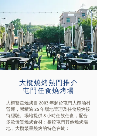
大欖燒烤熱門推介
屯門任食燒烤場
大欖繁星燒烤自 2003 年起於屯門大欖涌村
營運，累積逾 25 年場地管理及任食燒烤接
待經驗。場地提供 8 小時任飲任食，配合
多款優質燒烤食材；相較屯門其他燒烤場
地，大欖繁星燒烤的特色在於：