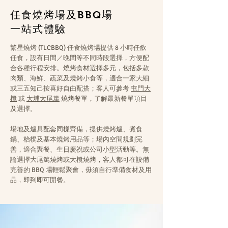
任食燒烤場及BBQ場
一站式體驗
繁星燒烤 (TLCBBQ) 任食燒烤場提供 8 小時任飲
任食，設有日間／晚間等不同時段選擇，方便配
合各種行程安排。燒烤食材選擇多元，包括多款
肉類、海鮮、蔬菜及燒烤小食等，適合一家大細
或三五知己按喜好自由配搭；客人可參考
屯門大
欖
或
大埔大尾篤
燒烤餐單，了解最新餐單項目
及選擇。
場地及爐具配套同樣齊備，提供燒烤爐、煮食
鍋、枱櫈及基本燒烤用品等；場內空間規劃完
善，適合聚餐、生日慶祝或公司小型活動等。無
論選擇大尾篤燒烤或大欖燒烤，客人都可在設備
完善的 BBQ 場輕鬆聚會，毋須自行準備食材及用
品，即到即可開餐。