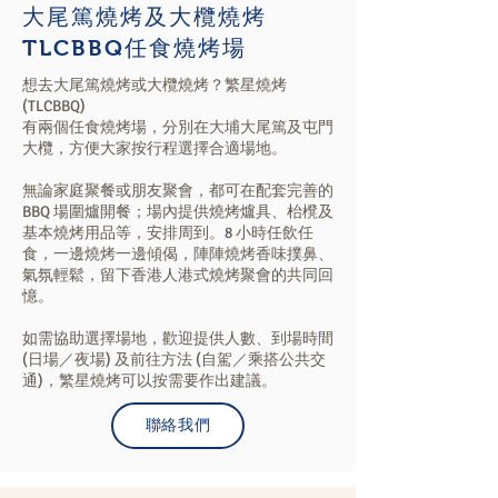
大尾篤燒烤及大欖燒烤
TLCBBQ任食燒烤場
想去大尾篤燒烤或大欖燒烤？繁星燒烤
(TLCBBQ)
有兩個任食燒烤場，分別在大埔大尾篤及屯門
大欖，方便大家按行程選擇合適場地。
無論家庭聚餐或朋友聚會，都可在配套完善的
BBQ 場圍爐開餐；場內提供燒烤爐具、枱櫈及
基本燒烤用品等，安排周到。8 小時任飲任
食，一邊燒烤一邊傾偈，陣陣燒烤香味撲鼻、
氣氛輕鬆，留下香港人港式燒烤聚會的共同回
憶。
如需協助選擇場地，歡迎提供人數、到場時間
(日場／夜場) 及前往方法 (自駕／乘搭公共交
通)，繁星燒烤可以按需要作出建議。
聯絡我們