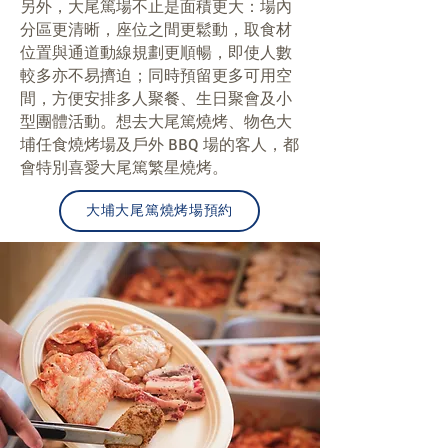
另外，大尾篤場不止是面積更大：場內
分區更清晰，座位之間更鬆動，取食材
位置與通道動線規劃更順暢，即使人數
較多亦不易擠迫；同時預留更多可用空
間，方便安排多人聚餐、生日聚會及小
型團體活動。想去大尾篤燒烤、物色大
埔任食燒烤場及戶外 BBQ 場的客人，都
會特別喜愛大尾篤繁星燒烤。
大埔大尾篤燒烤場預約