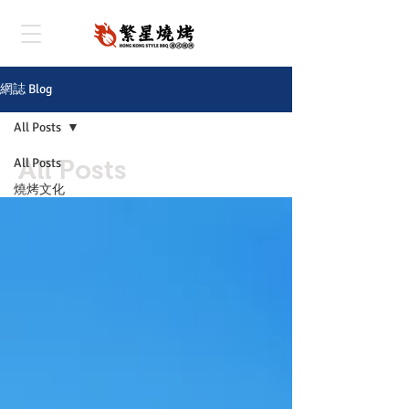
網誌 Blog
All Posts
All Posts
All Posts
燒烤文化