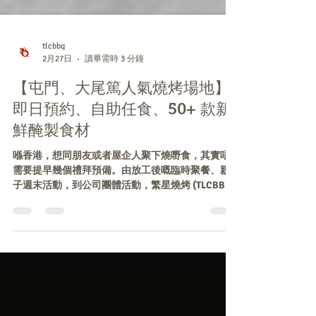
tlcbbq
2月27日
讀畢需時 3 分鐘
【屯門、大尾篤人氣燒烤場地】
即日預約、自助任食、50+ 款新
鮮醃製食材
喺香港，想同朋友或者屋企人聚下燒嘢食，其實唔
需要提早幾個禮拜預備。由放工後嘅臨時聚餐、親
子週末活動，到公司團體活動，繁星燒烤 (TLCBBQ)
都為唔同嘅聚會需要提供靈活選擇。 繁星燒烤喺屯
門大欖同大埔大尾篤設有場地，而且提供即日預
約、自助任食方案，無論你係想慶祝、放鬆，定係
搞活動都啱晒！ 一、任食自助燒烤模式 設備一應俱