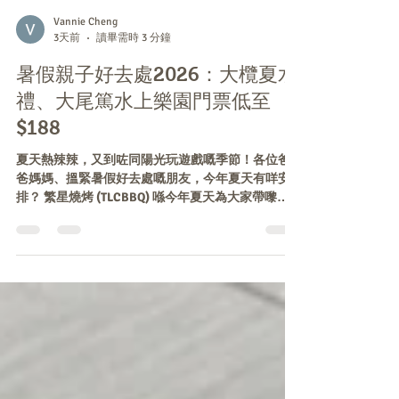
Vannie Cheng
3天前
讀畢需時 3 分鐘
暑假親子好去處2026：大欖夏水
禮、大尾篤水上樂園門票低至
$188
夏天熱辣辣，又到咗同陽光玩遊戲嘅季節！各位爸
爸媽媽、搵緊暑假好去處嘅朋友，今年夏天有咩安
排？ 繁星燒烤 (TLCBBQ) 喺今年夏天為大家帶嚟兩
個夏日限定水上活動，將港式燒烤同水上樂園合
體，打造玩水 × BBQ一站式體驗。無論親子定朋友同
行，都可以玩得盡興、食得開心 2026 兩大夏日水上
活動限時登場！ 屯門｜大欖夏水禮：主題充氣水池
+ 多款滑梯 (全日開放) 活動日期：5月16日至9月13日
｜地點：屯門大欖涌村 想影相打卡、輕鬆玩水，或
者想玩啲更有速度感嘅滑梯？大欖夏水禮場內設有
多個主題充氣水池及不同類型滑梯，小朋友、以及