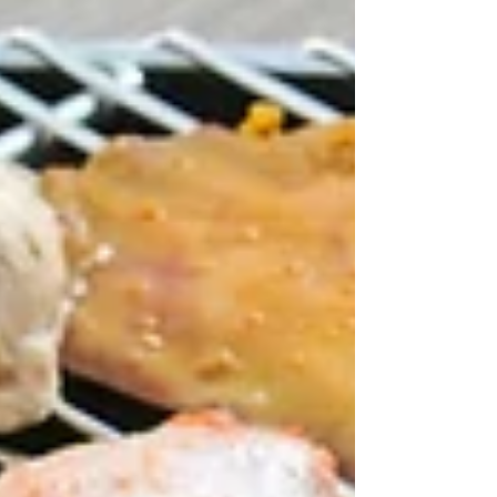
鍾意玩水嘅大人都可以按自己喜好選擇玩法，玩得
盡興又夠消暑，係屯門區受歡迎嘅暑假好去處！場
內水上活動全日開放，你可以自由安排節奏：玩水
一段時間 → 上返水休息食嘢 → 再落水繼續玩。水上
活動同燒烤同場進行，時間運用更彈性，更容易安
排。 主題充氣水池：超大空間，啱晒大細朋友一齊
玩水。 多款滑梯：由溫和到具挑戰性都有，照顧唔
同年齡同膽量嘅小朋友。 貼心配套：場內設有乾淨
嘅淋浴間及更衣室，更提供免費儲物櫃 (先到先
得)。 大埔｜大尾